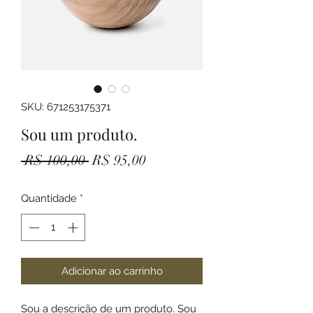
SKU: 671253175371
Sou um produto.
Preço
Preço
 R$ 100,00 
R$ 95,00
normal
promocional
Quantidade
*
Adicionar ao carrinho
Sou a descrição de um produto. Sou 